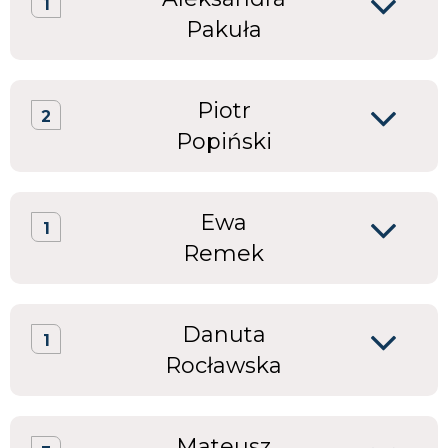
1
Pakuła
Piotr
2
Popiński
Ewa
1
Remek
Danuta
1
Rocławska
Mateusz