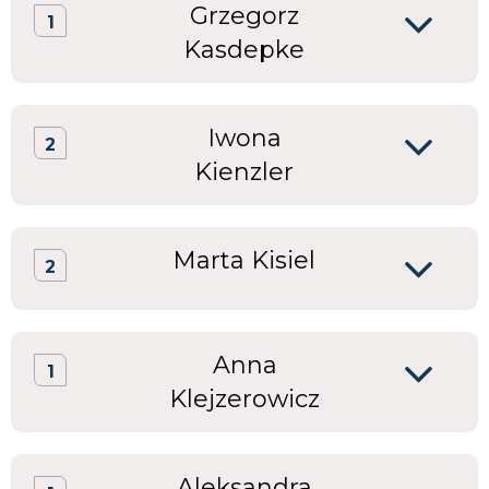
Grzegorz
1
Kasdepke
Iwona
2
Kienzler
Marta Kisiel
2
Anna
1
Klejzerowicz
Aleksandra