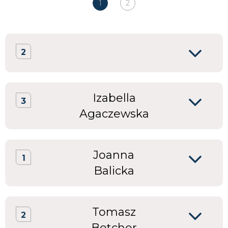
1
2
2
Izabella
3
Agaczewska
Joanna
1
Balicka
Tomasz
2
Betcher