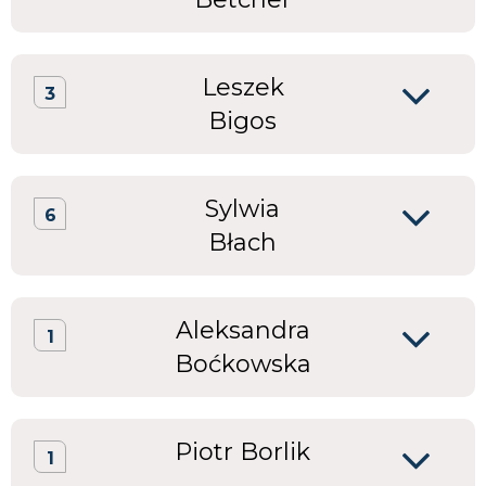
Leszek
3
Bigos
Sylwia
6
Błach
Aleksandra
1
Boćkowska
Piotr Borlik
1