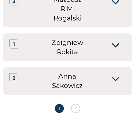
3
R.M.
Rogalski
Zbigniew
1
Rokita
Anna
2
Sakowicz
1
2