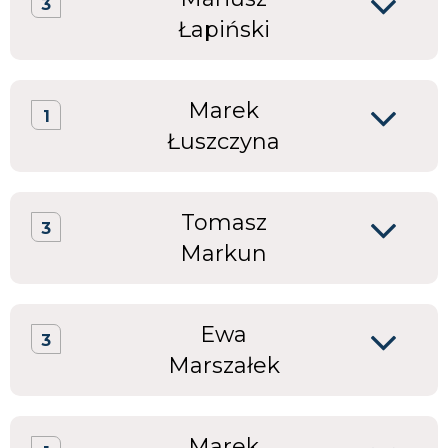
3
Łapiński
Marek
1
Łuszczyna
Tomasz
3
Markun
Ewa
3
Marszałek
Marek