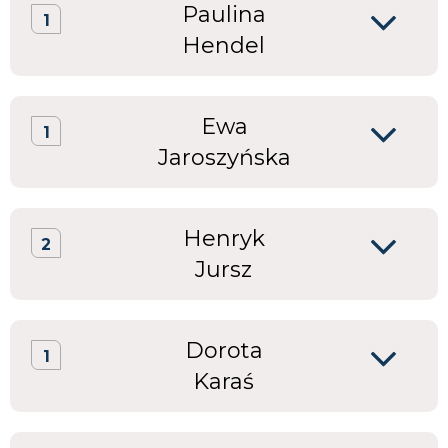
Paulina
1
Hendel
Ewa
1
Jaroszyńska
Henryk
2
Jursz
Dorota
1
Karaś