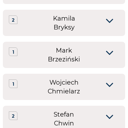
Kamila
2
Bryksy
Mark
1
Brzeziński
Wojciech
1
Chmielarz
Stefan
2
Chwin